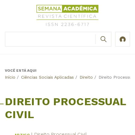
Jump
Revista
to
Científica
navigation
Semana
Acadêmica
BUSCAR
ISSN
Formulário
2236-
de
6717
busca
VOCÊ ESTÁ AQUI
Back
Início
/
Ciências Sociais Aplicadas
/
Direito
/
Direito Processual
to
top
DIREITO PROCESSUAL
CIVIL
Direito Processual Civil