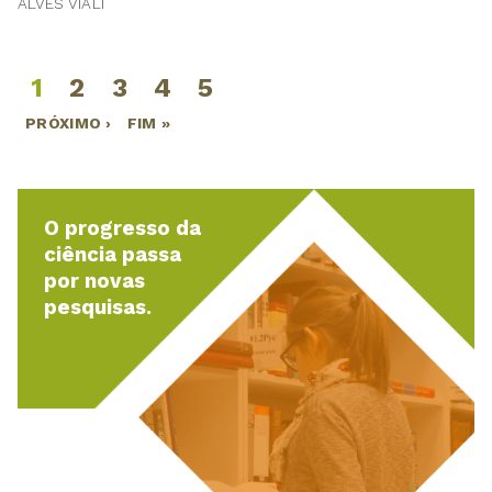
ALVES VIALI
1
2
3
4
5
Páginas
PRÓXIMO ›
FIM »
O progresso da
ciência passa
por novas
pesquisas.