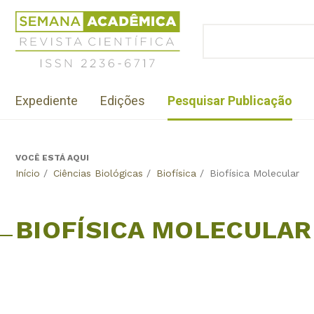
Jump
Revista
to
Científica
BUSCAR
navigation
Formulário
Semana
de
Acadêmica
busca
ISSN
Menu
2236-
Expediente
Edições
Pesquisar Publicação
institutional
6717
VOCÊ ESTÁ AQUI
Back
Início
/
Ciências Biológicas
/
Biofísica
/
Biofísica Molecular
to
top
BIOFÍSICA MOLECULAR