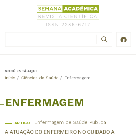
Jump
Revista
to
Científica
navigation
Semana
Acadêmica
BUSCAR
ISSN
Formulário
2236-
de
6717
busca
VOCÊ ESTÁ AQUI
Back
Início
/
Ciências da Saúde
/
Enfermagem
to
top
ENFERMAGEM
Enfermagem de Saúde Pública
ARTIGO
A ATUAÇÃO DO ENFERMEIRO NO CUIDADO A