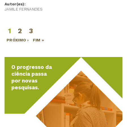
Autor(es):
JAMILE FERNANDES
1
2
3
Páginas
PRÓXIMO ›
FIM »
O progresso da
ciência passa
por novas
pesquisas.