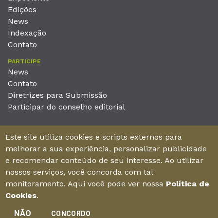
Edições
News
Indexação
Contato
PARTICIPE
News
Contato
Diretrizes para Submissão
Participar do conselho editorial
EDITORA
Este site utiliza cookies e scripts externos para
Unieducar Inteligência Educacional Ltda
melhorar a sua experiência, personalizar publicidade
CNPJ: 05.569.970/0001-26
e recomendar conteúdo de seu interesse. Ao utilizar
Av. Desembargador Moreira, No. 2001 – 11º andar - Bairro
nossos serviços, você concorda com tal
Aldeota
monitoramento. Aqui você pode ver nossa
Política de
Fortaleza – Ceará - Brasil - CEP 60170-001
Cookies
.
NÃO
CONCORDO
Enviar manuscrito