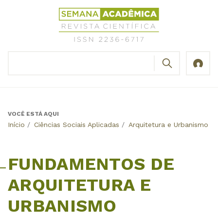
Jump
Revista
to
Científica
navigation
Semana
Acadêmica
BUSCAR
ISSN
Formulário
2236-
de
6717
busca
VOCÊ ESTÁ AQUI
Back
Início
/
Ciências Sociais Aplicadas
/
Arquitetura e Urbanismo
/
to
top
FUNDAMENTOS DE
ARQUITETURA E
URBANISMO