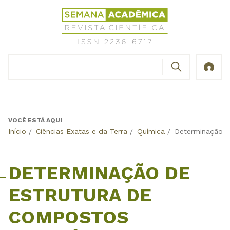
Jump
Revista
to
Científica
navigation
Semana
Acadêmica
BUSCAR
ISSN
Formulário
2236-
de
6717
busca
VOCÊ ESTÁ AQUI
Back
Início
/
Ciências Exatas e da Terra
/
Química
/
Determinação d
to
top
DETERMINAÇÃO DE
ESTRUTURA DE
COMPOSTOS