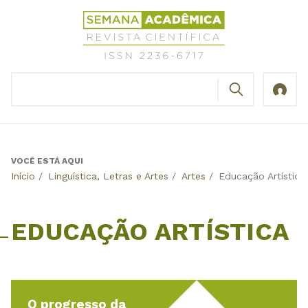
Jump
Revista
to
Científica
navigation
Semana
Acadêmica
BUSCAR
ISSN
Formulário
2236-
de
6717
busca
VOCÊ ESTÁ AQUI
Back
Início
/
Linguística, Letras e Artes
/
Artes
/
Educação Artística
to
top
EDUCAÇÃO ARTÍSTICA
O progresso da