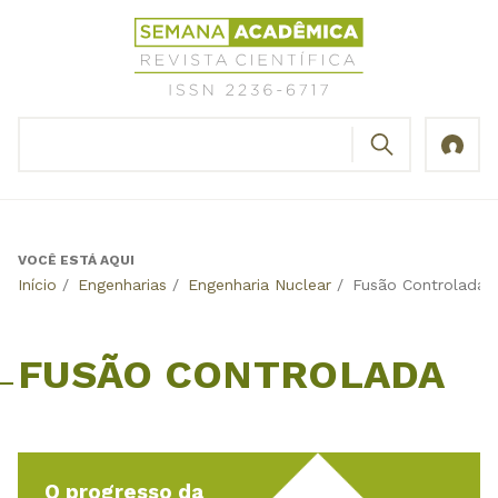
Jump
Revista
to
Científica
navigation
Semana
Acadêmica
BUSCAR
ISSN
Formulário
2236-
de
6717
busca
VOCÊ ESTÁ AQUI
Back
Início
/
Engenharias
/
Engenharia Nuclear
/
Fusão Controlada
to
top
FUSÃO CONTROLADA
O progresso da