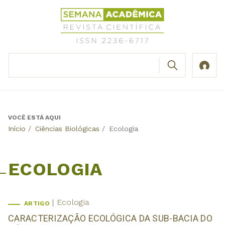
Jump
Revista
to
Científica
navigation
Semana
Acadêmica
BUSCAR
ISSN
Formulário
2236-
de
6717
busca
VOCÊ ESTÁ AQUI
Back
Início
/
Ciências Biológicas
/
Ecologia
to
top
ECOLOGIA
Ecologia
ARTIGO
CARACTERIZAÇÃO ECOLÓGICA DA SUB-BACIA DO