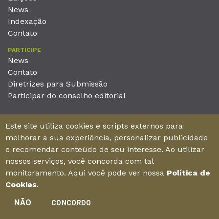
News
Indexação
Contato
PARTICIPE
News
Contato
Diretrizes para Submissão
Participar do conselho editorial
EDITORA
Este site utiliza cookies e scripts externos para
Unieducar Inteligência Educacional Ltda
melhorar a sua experiência, personalizar publicidade
CNPJ: 05.569.970/0001-26
e recomendar conteúdo de seu interesse. Ao utilizar
Av. Desembargador Moreira, No. 2001 – 11º andar - Bairro
nossos serviços, você concorda com tal
Aldeota
monitoramento. Aqui você pode ver nossa
Política de
Fortaleza – Ceará - Brasil - CEP 60170-001
Cookies
.
NÃO
CONCORDO
Enviar manuscrito
©2026Todos os direitos reservados