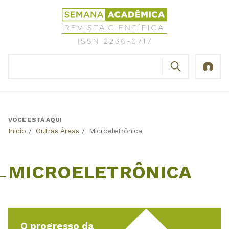
Jump
Revista
to
Científica
navigation
Semana
Acadêmica
BUSCAR
ISSN
Formulário
2236-
de
6717
busca
VOCÊ ESTÁ AQUI
Back
Início
/
Outras Áreas
/
Microeletrônica
to
top
MICROELETRÔNICA
O progresso da