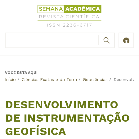
Jump
Revista
to
Científica
navigation
Semana
Acadêmica
BUSCAR
ISSN
Formulário
2236-
de
6717
busca
VOCÊ ESTÁ AQUI
Back
Início
/
Ciências Exatas e da Terra
/
Geociências
/
Desenvolvim
to
top
DESENVOLVIMENTO
DE INSTRUMENTAÇÃO
GEOFÍSICA