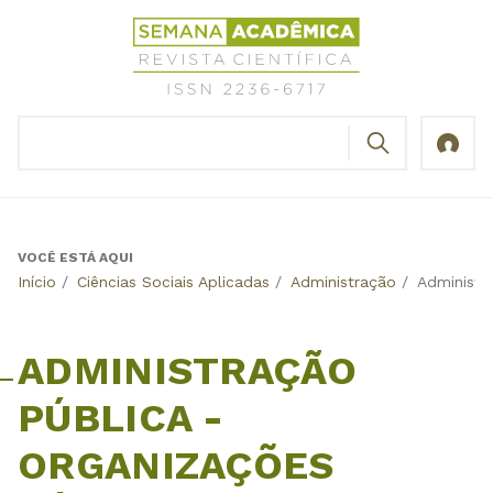
Jump
Revista
to
Científica
navigation
Semana
Acadêmica
BUSCAR
ISSN
Formulário
2236-
de
6717
busca
VOCÊ ESTÁ AQUI
Back
Início
/
Ciências Sociais Aplicadas
/
Administração
/
Administr
to
top
ADMINISTRAÇÃO
PÚBLICA -
ORGANIZAÇÕES