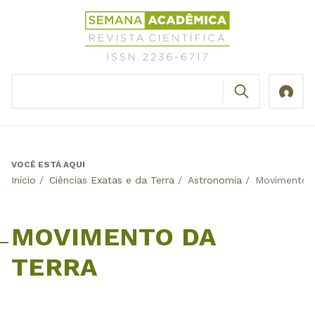
Jump
Revista
to
Científica
navigation
Semana
Acadêmica
BUSCAR
ISSN
Formulário
2236-
de
6717
busca
VOCÊ ESTÁ AQUI
Back
Início
/
Ciências Exatas e da Terra
/
Astronomia
/
Movimento d
to
top
MOVIMENTO DA
TERRA