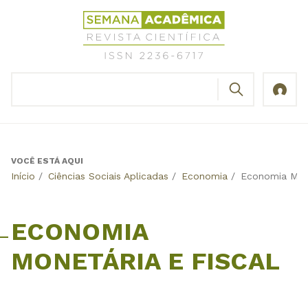
Jump
Revista
to
Científica
navigation
Semana
Acadêmica
BUSCAR
ISSN
Formulário
2236-
de
6717
busca
VOCÊ ESTÁ AQUI
Back
Início
/
Ciências Sociais Aplicadas
/
Economia
/
Economia Mone
to
top
ECONOMIA
MONETÁRIA E FISCAL