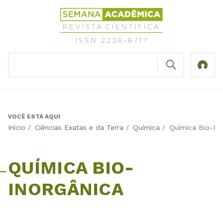
Jump
Revista
to
Científica
navigation
Semana
Acadêmica
BUSCAR
ISSN
Formulário
2236-
de
6717
busca
VOCÊ ESTÁ AQUI
Back
Início
/
Ciências Exatas e da Terra
/
Química
/
Química Bio-Ino
to
top
QUÍMICA BIO-
INORGÂNICA