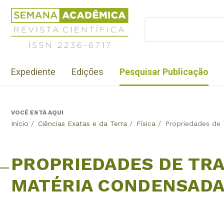
Jump
Revista
to
Científica
BUSCAR
navigation
Formulário
Semana
de
Acadêmica
busca
ISSN
Menu
2236-
Expediente
Edições
Pesquisar Publicação
institutional
6717
VOCÊ ESTÁ AQUI
Back
Início
/
Ciências Exatas e da Terra
/
Física
/
Propriedades de 
to
top
PROPRIEDADES DE TR
MATÉRIA CONDENSADA