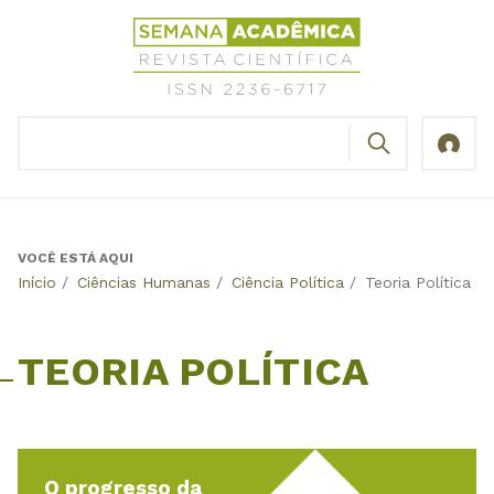
Jump
Revista
to
Científica
navigation
Semana
Acadêmica
BUSCAR
ISSN
Formulário
2236-
de
6717
busca
VOCÊ ESTÁ AQUI
Back
Início
/
Ciências Humanas
/
Ciência Política
/
Teoria Política
to
top
TEORIA POLÍTICA
O progresso da