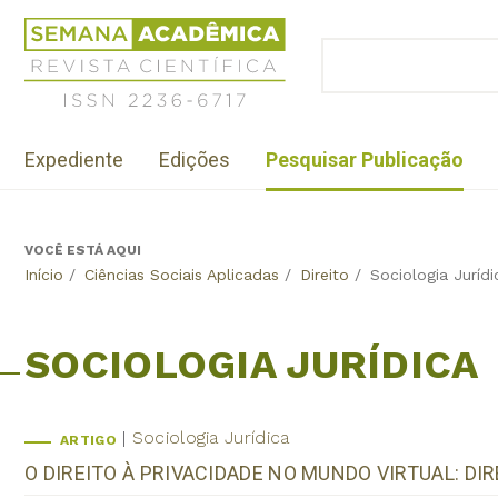
Jump
Revista
to
Científica
BUSCAR
navigation
Formulário
Semana
de
Acadêmica
busca
ISSN
Menu
2236-
Expediente
Edições
Pesquisar Publicação
institutional
6717
VOCÊ ESTÁ AQUI
Back
Início
/
Ciências Sociais Aplicadas
/
Direito
/
Sociologia Jurídi
to
top
SOCIOLOGIA JURÍDICA
Sociologia Jurídica
ARTIGO
O DIREITO À PRIVACIDADE NO MUNDO VIRTUAL: DI