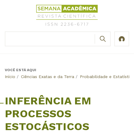
Jump
Revista
to
Científica
navigation
Semana
Acadêmica
BUSCAR
ISSN
Formulário
2236-
de
6717
busca
VOCÊ ESTÁ AQUI
Back
Início
/
Ciências Exatas e da Terra
/
Probabilidade e Estatístic
to
top
INFERÊNCIA EM
PROCESSOS
ESTOCÁSTICOS