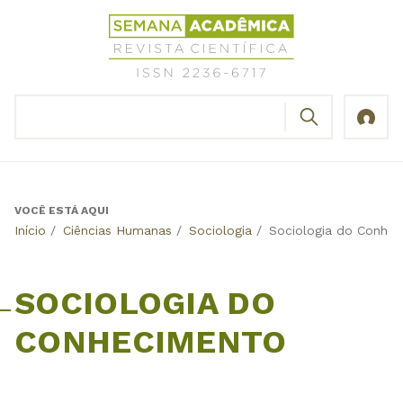
Jump
Revista
to
Científica
navigation
Semana
Acadêmica
BUSCAR
ISSN
Formulário
2236-
de
6717
busca
VOCÊ ESTÁ AQUI
Back
Início
/
Ciências Humanas
/
Sociologia
/
Sociologia do Conhe
to
top
SOCIOLOGIA DO
CONHECIMENTO