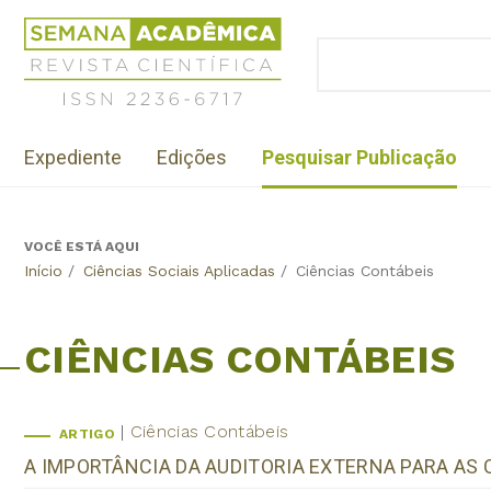
Jump
Revista
to
Científica
BUSCAR
navigation
Formulário
Semana
de
Acadêmica
busca
ISSN
Menu
2236-
Expediente
Edições
Pesquisar Publicação
institutional
6717
VOCÊ ESTÁ AQUI
Back
Início
/
Ciências Sociais Aplicadas
/
Ciências Contábeis
to
top
CIÊNCIAS CONTÁBEIS
Ciências Contábeis
ARTIGO
A IMPORTÂNCIA DA AUDITORIA EXTERNA PARA AS