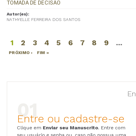
TOMADA DE DECISÃO
Autor(es):
NATHYELLE FERREIRA DOS SANTOS
1
2
3
4
5
6
7
8
9
…
Páginas
PRÓXIMO ›
FIM »
En
Entre ou cadastre-se
Clique em
Enviar seu Manuscrito
. Entre com
seu usuário e senha ou, caso não possua uma