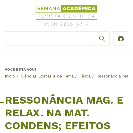
Jump
Revista
to
Científica
navigation
Semana
Acadêmica
BUSCAR
ISSN
Formulário
2236-
de
6717
busca
VOCÊ ESTÁ AQUI
Back
Início
/
Ciências Exatas e da Terra
/
Física
/
Ressonância Mag. 
to
top
RESSONÂNCIA MAG. E
RELAX. NA MAT.
CONDENS; EFEITOS