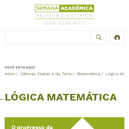
Jump
Revista
to
Científica
navigation
Semana
Acadêmica
BUSCAR
ISSN
Formulário
2236-
de
6717
busca
VOCÊ ESTÁ AQUI
Back
Início
/
Ciências Exatas e da Terra
/
Matemática
/
Lógica Mat
to
top
LÓGICA MATEMÁTICA
O progresso da