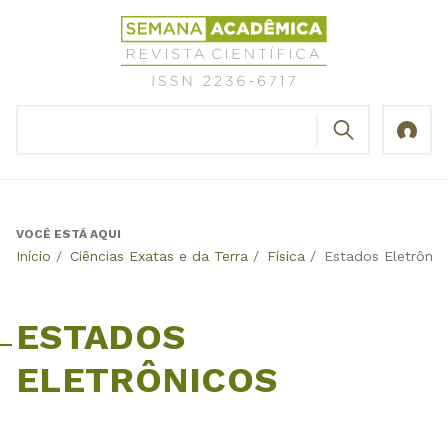
Jump
Revista
to
Científica
navigation
Semana
Acadêmica
BUSCAR
ISSN
Formulário
2236-
de
6717
busca
VOCÊ ESTÁ AQUI
Back
Início
/
Ciências Exatas e da Terra
/
Física
/
Estados Eletrônic
to
top
ESTADOS
ELETRÔNICOS