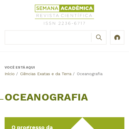
Jump
Revista
to
Científica
navigation
Semana
Acadêmica
BUSCAR
ISSN
Formulário
2236-
de
6717
busca
VOCÊ ESTÁ AQUI
Back
Início
/
Ciências Exatas e da Terra
/
Oceanografia
to
top
OCEANOGRAFIA
O progresso da