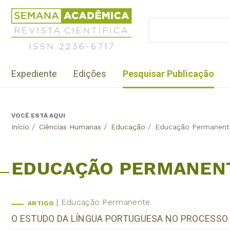
Jump
Revista
to
Científica
BUSCAR
navigation
Formulário
Semana
de
Acadêmica
busca
ISSN
Menu
2236-
Expediente
Edições
Pesquisar Publicação
institutional
6717
VOCÊ ESTÁ AQUI
Back
Início
/
Ciências Humanas
/
Educação
/
Educação Permanent
to
top
EDUCAÇÃO PERMANEN
Educação Permanente
ARTIGO
O ESTUDO DA LÍNGUA PORTUGUESA NO PROCESSO