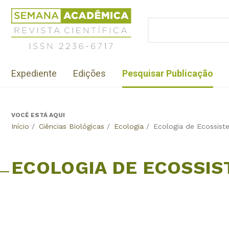
Jump
Revista
to
Científica
BUSCAR
navigation
Formulário
Semana
de
Acadêmica
busca
ISSN
Menu
2236-
Expediente
Edições
Pesquisar Publicação
institutional
6717
VOCÊ ESTÁ AQUI
Back
Início
/
Ciências Biológicas
/
Ecologia
/
Ecologia de Ecossist
to
top
ECOLOGIA DE ECOSSI