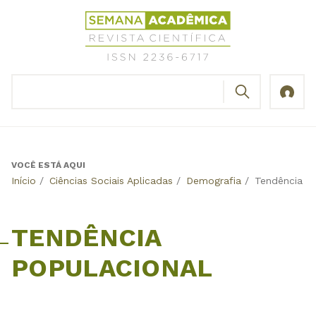
Jump
Revista
to
Científica
navigation
Semana
Acadêmica
BUSCAR
ISSN
Formulário
2236-
de
6717
busca
VOCÊ ESTÁ AQUI
Back
Início
/
Ciências Sociais Aplicadas
/
Demografia
/
Tendência P
to
top
TENDÊNCIA
POPULACIONAL