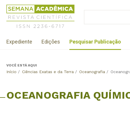
Jump
Revista
to
Científica
BUSCAR
navigation
Formulário
Semana
de
Acadêmica
busca
ISSN
Menu
2236-
Expediente
Edições
Pesquisar Publicação
institutional
6717
VOCÊ ESTÁ AQUI
Back
Início
/
Ciências Exatas e da Terra
/
Oceanografia
/
Oceanogra
to
top
OCEANOGRAFIA QUÍMI