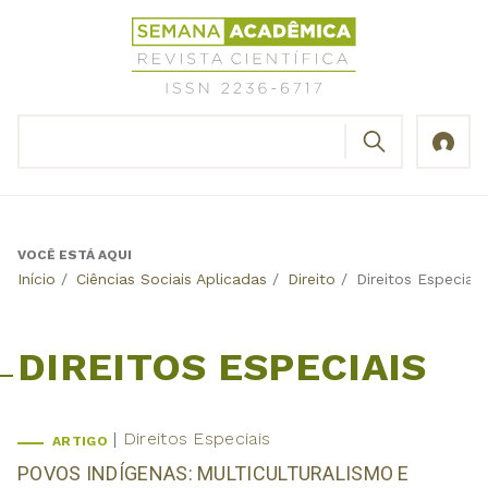
Jump
Revista
to
Científica
navigation
Semana
Acadêmica
BUSCAR
ISSN
Formulário
2236-
de
6717
busca
VOCÊ ESTÁ AQUI
Back
Início
/
Ciências Sociais Aplicadas
/
Direito
/
Direitos Especiais
to
top
DIREITOS ESPECIAIS
Direitos Especiais
ARTIGO
POVOS INDÍGENAS: MULTICULTURALISMO E