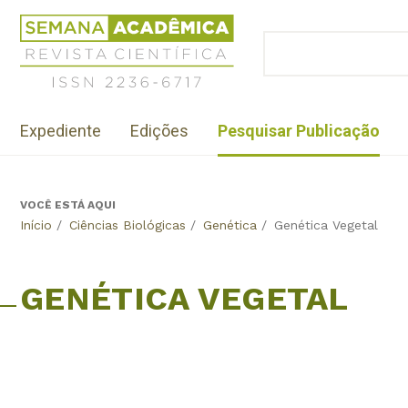
Jump
Revista
to
Científica
BUSCAR
navigation
Formulário
Semana
de
Acadêmica
busca
ISSN
Menu
2236-
Expediente
Edições
Pesquisar Publicação
institutional
6717
VOCÊ ESTÁ AQUI
Back
Início
/
Ciências Biológicas
/
Genética
/
Genética Vegetal
to
top
GENÉTICA VEGETAL