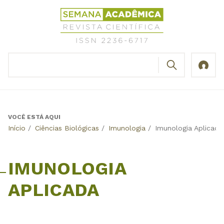
Jump
Revista
to
Científica
navigation
Semana
Acadêmica
BUSCAR
ISSN
Formulário
2236-
de
6717
busca
VOCÊ ESTÁ AQUI
Back
Início
/
Ciências Biológicas
/
Imunologia
/
Imunologia Aplicada
to
top
IMUNOLOGIA
APLICADA