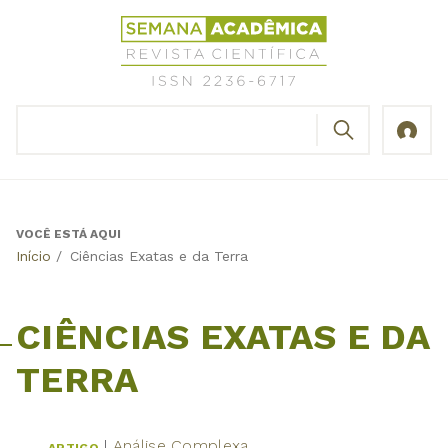
Jump
Revista
to
Científica
navigation
Semana
Acadêmica
BUSCAR
ISSN
Formulário
2236-
de
6717
busca
VOCÊ ESTÁ AQUI
Back
Início
/
Ciências Exatas e da Terra
to
top
CIÊNCIAS EXATAS E DA
TERRA
Análise Complexa