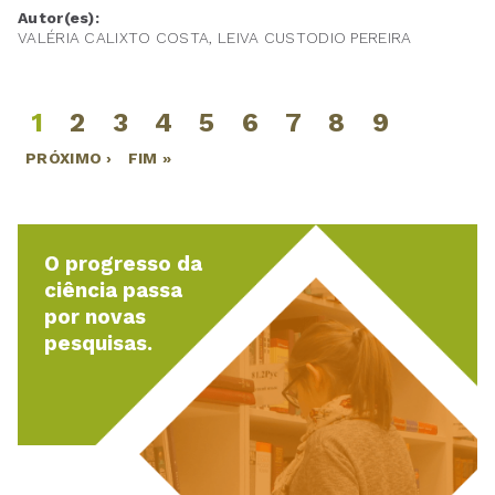
Autor(es):
VALÉRIA CALIXTO COSTA, LEIVA CUSTODIO PEREIRA
1
2
3
4
5
6
7
8
9
Páginas
PRÓXIMO ›
FIM »
O progresso da
ciência passa
por novas
pesquisas.