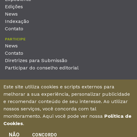
Edições
News
Indexação
Contato
PARTICIPE
News
Contato
Diretrizes para Submissão
Participar do conselho editorial
EDITORA
Este site utiliza cookies e scripts externos para
Unieducar Inteligência Educacional Ltda
melhorar a sua experiência, personalizar publicidade
CNPJ: 05.569.970/0001-26
e recomendar conteúdo de seu interesse. Ao utilizar
Av. Desembargador Moreira, No. 2001 – 11º andar - Bairro
nossos serviços, você concorda com tal
Aldeota
monitoramento. Aqui você pode ver nossa
Política de
Fortaleza – Ceará - Brasil - CEP 60170-001
Cookies
.
NÃO
CONCORDO
Enviar manuscrito