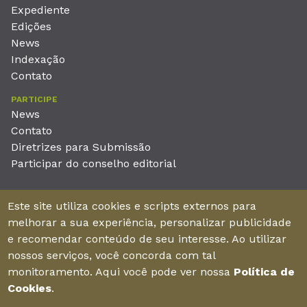
Expediente
Edições
News
Indexação
Contato
PARTICIPE
News
Contato
Diretrizes para Submissão
Participar do conselho editorial
EDITORA
Este site utiliza cookies e scripts externos para
Unieducar Inteligência Educacional Ltda
melhorar a sua experiência, personalizar publicidade
CNPJ: 05.569.970/0001-26
e recomendar conteúdo de seu interesse. Ao utilizar
Av. Desembargador Moreira, No. 2001 – 11º andar - Bairro
nossos serviços, você concorda com tal
Aldeota
monitoramento. Aqui você pode ver nossa
Política de
Fortaleza – Ceará - Brasil - CEP 60170-001
Cookies
.