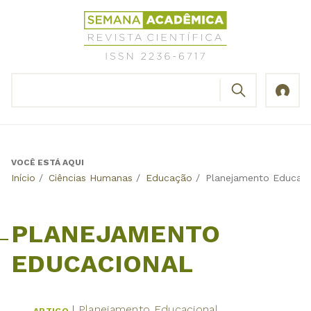
Jump
Revista
to
Científica
navigation
Semana
Acadêmica
BUSCAR
ISSN
Formulário
2236-
de
6717
busca
VOCÊ ESTÁ AQUI
Back
Início
/
Ciências Humanas
/
Educação
/
Planejamento Educaci
to
top
PLANEJAMENTO
EDUCACIONAL
Planejamento Educacional