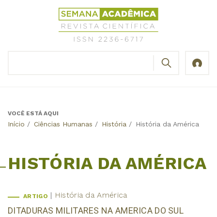
Jump
Revista
to
Científica
navigation
Semana
Acadêmica
BUSCAR
ISSN
Formulário
2236-
de
6717
busca
VOCÊ ESTÁ AQUI
Back
Início
/
Ciências Humanas
/
História
/
História da América
to
top
HISTÓRIA DA AMÉRICA
História da América
ARTIGO
DITADURAS MILITARES NA AMERICA DO SUL