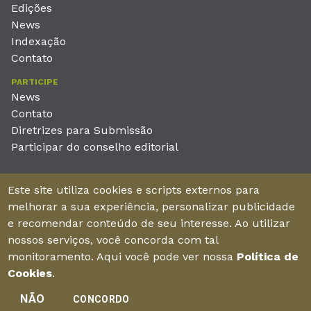
Edições
News
Indexação
Contato
PARTICIPE
News
Contato
Diretrizes para Submissão
Participar do conselho editorial
EDITORA
Este site utiliza cookies e scripts externos para
Unieducar Inteligência Educacional Ltda
melhorar a sua experiência, personalizar publicidade
CNPJ: 05.569.970/0001-26
e recomendar conteúdo de seu interesse. Ao utilizar
Av. Desembargador Moreira, No. 2001 – 11º andar - Bairro
nossos serviços, você concorda com tal
Aldeota
monitoramento. Aqui você pode ver nossa
Política de
Fortaleza – Ceará - Brasil - CEP 60170-001
Cookies
.
NÃO
CONCORDO
Enviar manuscrito