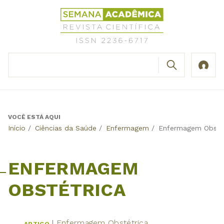
Jump
Revista
to
Científica
navigation
Semana
Acadêmica
BUSCAR
ISSN
Formulário
2236-
de
6717
busca
VOCÊ ESTÁ AQUI
Back
Início
/
Ciências da Saúde
/
Enfermagem
/
Enfermagem Obstét
to
top
ENFERMAGEM
OBSTÉTRICA
Enfermagem Obstétrica