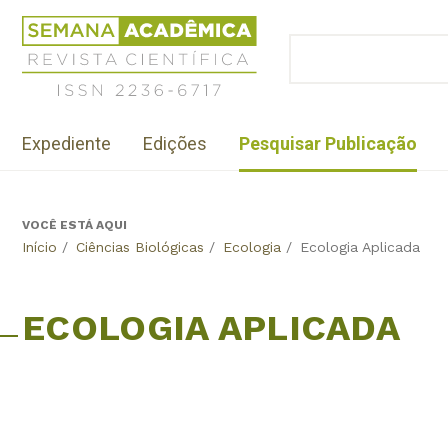
Jump
Revista
to
Científica
BUSCAR
navigation
Formulário
Semana
de
Acadêmica
busca
ISSN
Menu
2236-
Expediente
Edições
Pesquisar Publicação
institutional
6717
VOCÊ ESTÁ AQUI
Back
Início
/
Ciências Biológicas
/
Ecologia
/
Ecologia Aplicada
to
top
ECOLOGIA APLICADA