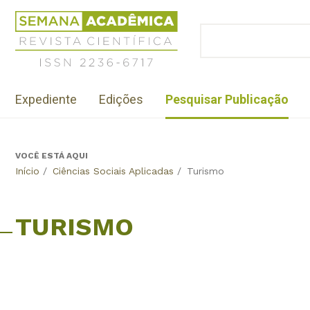
Jump
Revista
to
Científica
BUSCAR
navigation
Formulário
Semana
de
Acadêmica
busca
ISSN
Menu
2236-
Expediente
Edições
Pesquisar Publicação
institutional
6717
VOCÊ ESTÁ AQUI
Back
Início
/
Ciências Sociais Aplicadas
/
Turismo
to
top
TURISMO