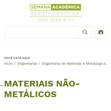
Jump
Revista
to
Científica
navigation
Semana
Acadêmica
BUSCAR
ISSN
Formulário
2236-
de
6717
busca
VOCÊ ESTÁ AQUI
Back
Início
/
Engenharias
/
Engenharia de Materiais e Metalúrgica
/
to
top
MATERIAIS NÃO-
METÁLICOS