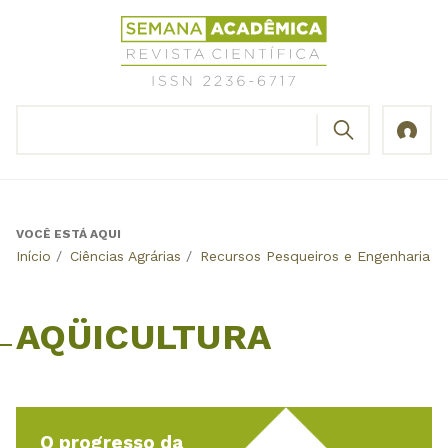
Jump
Revista
to
Científica
navigation
Semana
Acadêmica
BUSCAR
ISSN
Formulário
2236-
de
6717
busca
VOCÊ ESTÁ AQUI
Back
Início
/
Ciências Agrárias
/
Recursos Pesqueiros e Engenharia d
to
top
AQÜICULTURA
O progresso da