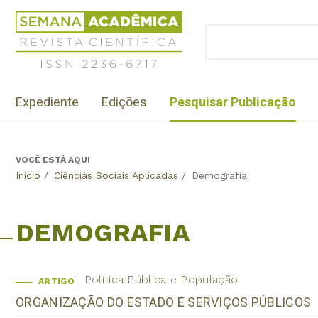
Jump
Revista
to
Científica
BUSCAR
navigation
Formulário
Semana
de
Acadêmica
busca
ISSN
Menu
2236-
Expediente
Edições
Pesquisar Publicação
institutional
6717
VOCÊ ESTÁ AQUI
Back
Início
/
Ciências Sociais Aplicadas
/
Demografia
to
top
DEMOGRAFIA
Política Pública e População
ARTIGO
ORGANIZAÇÃO DO ESTADO E SERVIÇOS PÚBLICOS