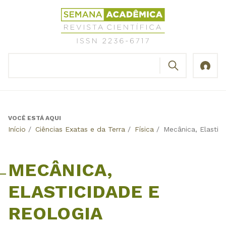
Jump
Revista
to
Científica
navigation
Semana
Acadêmica
BUSCAR
ISSN
Formulário
2236-
de
6717
busca
VOCÊ ESTÁ AQUI
Back
Início
/
Ciências Exatas e da Terra
/
Física
/
Mecânica, Elastic
to
top
MECÂNICA,
ELASTICIDADE E
REOLOGIA