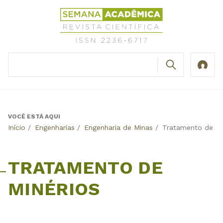
Jump
Revista
to
Científica
navigation
Semana
Acadêmica
BUSCAR
ISSN
Formulário
2236-
de
6717
busca
VOCÊ ESTÁ AQUI
Back
Início
/
Engenharias
/
Engenharia de Minas
/
Tratamento de Mi
to
top
TRATAMENTO DE
MINÉRIOS