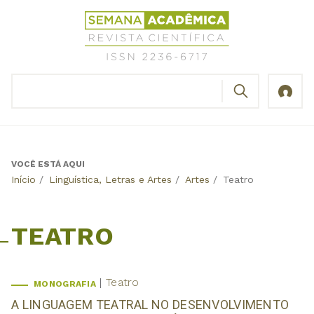
Jump
Revista
to
Científica
navigation
Semana
Acadêmica
BUSCAR
ISSN
Formulário
2236-
de
6717
busca
VOCÊ ESTÁ AQUI
Back
Início
/
Linguística, Letras e Artes
/
Artes
/
Teatro
to
top
TEATRO
Teatro
MONOGRAFIA
A LINGUAGEM TEATRAL NO DESENVOLVIMENTO