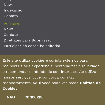
News
Indexação
Contato
PARTICIPE
News
Contato
Diretrizes para Submissão
Participar do conselho editorial
EDITORA
Este site utiliza cookies e scripts externos para
Unieducar Inteligência Educacional Ltda
melhorar a sua experiência, personalizar publicidade
CNPJ: 05.569.970/0001-26
e recomendar conteúdo de seu interesse. Ao utilizar
Av. Desembargador Moreira, No. 2001 – 11º andar - Bairro
nossos serviços, você concorda com tal
Aldeota
monitoramento. Aqui você pode ver nossa
Política de
Fortaleza – Ceará - Brasil - CEP 60170-001
Cookies
.
NÃO
CONCORDO
Enviar manuscrito
©2026Todos os direitos reservados