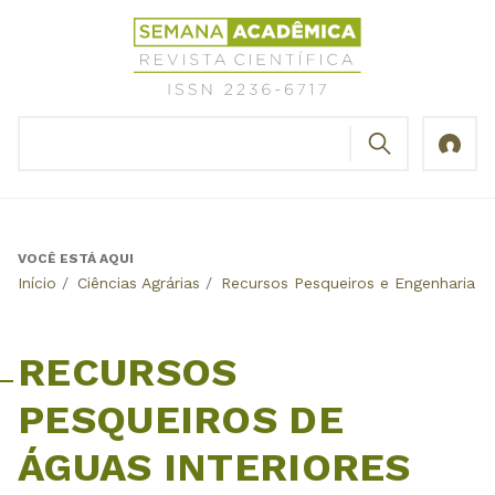
Jump
Revista
to
Científica
navigation
Semana
Acadêmica
BUSCAR
ISSN
Formulário
2236-
de
6717
busca
VOCÊ ESTÁ AQUI
Back
Início
/
Ciências Agrárias
/
Recursos Pesqueiros e Engenharia d
to
top
RECURSOS
PESQUEIROS DE
ÁGUAS INTERIORES