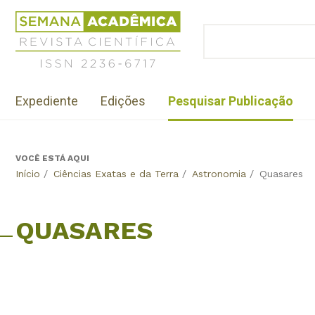
Jump
Revista
to
Científica
BUSCAR
navigation
Formulário
Semana
de
Acadêmica
busca
ISSN
Menu
2236-
Expediente
Edições
Pesquisar Publicação
institutional
6717
VOCÊ ESTÁ AQUI
Back
Início
/
Ciências Exatas e da Terra
/
Astronomia
/
Quasares
to
top
QUASARES