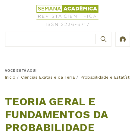
Jump
Revista
to
Científica
navigation
Semana
Acadêmica
BUSCAR
ISSN
Formulário
2236-
de
6717
busca
VOCÊ ESTÁ AQUI
Back
Início
/
Ciências Exatas e da Terra
/
Probabilidade e Estatístic
to
top
TEORIA GERAL E
FUNDAMENTOS DA
PROBABILIDADE