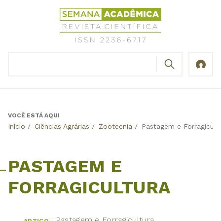
Jump
Revista
to
Científica
navigation
Semana
Acadêmica
BUSCAR
ISSN
Formulário
2236-
de
6717
busca
VOCÊ ESTÁ AQUI
Back
Início
/
Ciências Agrárias
/
Zootecnia
/
Pastagem e Forragicult
to
top
PASTAGEM E
FORRAGICULTURA
Pastagem e Forragicultura