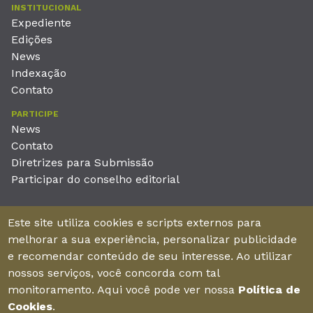
INSTITUCIONAL
Expediente
Edições
News
Indexação
Contato
PARTICIPE
News
Contato
Diretrizes para Submissão
Participar do conselho editorial
EDITORA
Este site utiliza cookies e scripts externos para
Unieducar Inteligência Educacional Ltda
melhorar a sua experiência, personalizar publicidade
CNPJ: 05.569.970/0001-26
e recomendar conteúdo de seu interesse. Ao utilizar
Av. Desembargador Moreira, No. 2001 – 11º andar - Bairro
nossos serviços, você concorda com tal
Aldeota
monitoramento. Aqui você pode ver nossa
Política de
Fortaleza – Ceará - Brasil - CEP 60170-001
Cookies
.