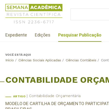
Jump
Revista
to
Científica
BUSCAR
navigation
Formulário
Semana
de
Acadêmica
busca
ISSN
Menu
2236-
Expediente
Edições
Pesquisar Publicação
institutional
6717
VOCÊ ESTÁ AQUI
Back
Início
/
Ciências Sociais Aplicadas
/
Ciências Contábeis
/
Cont
to
top
CONTABILIDADE ORÇA
Contabilidade Orçamentária
ARTIGO
MODELO DE CARTILHA DE ORÇAMENTO PARTICIPAT