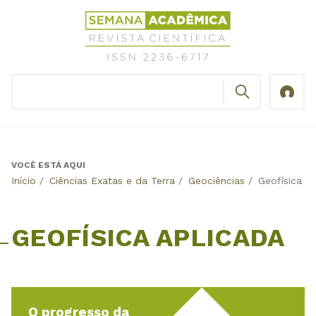
Jump
Revista
to
Científica
navigation
Semana
Acadêmica
BUSCAR
ISSN
Formulário
2236-
de
6717
busca
VOCÊ ESTÁ AQUI
Back
Início
/
Ciências Exatas e da Terra
/
Geociências
/
Geofísica A
to
top
GEOFÍSICA APLICADA
O progresso da