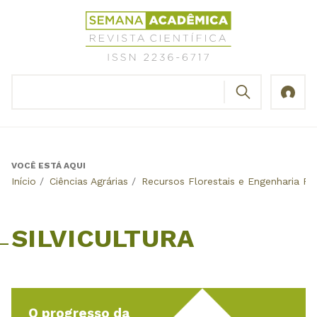
Jump
Revista
to
Científica
navigation
Semana
Acadêmica
BUSCAR
ISSN
Formulário
2236-
de
6717
busca
VOCÊ ESTÁ AQUI
Back
Início
/
Ciências Agrárias
/
Recursos Florestais e Engenharia Flo
to
top
SILVICULTURA
O progresso da